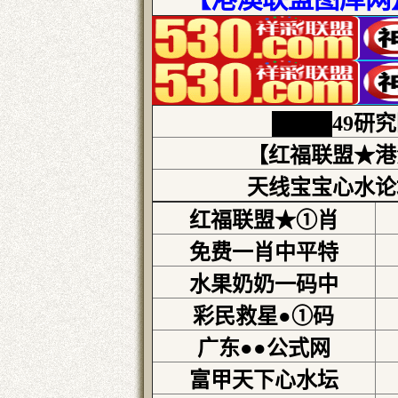
████49研
【红福联盟★港
天线宝宝心水论
红福联盟★①肖
免费一肖中平特
水果奶奶一码中
彩民救星●①码
广东●●公式网
富甲天下心水坛