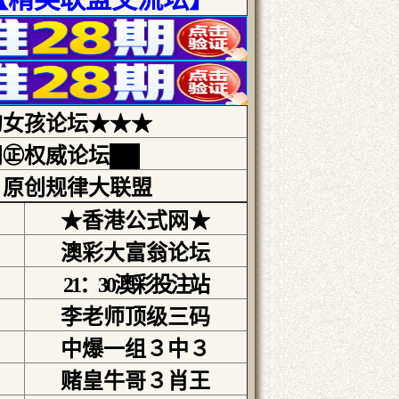
的女孩论坛★★★
网㊣权威论坛██
→原创规律大联盟
★香港公式网★
澳彩大富翁论坛
21：30澳彩投注站
李老师顶级三码
中爆一组３中３
赌皇牛哥３肖王