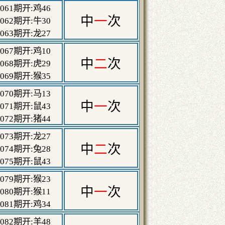
061期开
:
鸡46
中
一
次
062期开
:牛30
063期开
:龙27
067期开
:
鸡10
中
二
次
068期开
:虎29
069期开
:猴35
070期开
:
马13
中
一
次
071期开
:鼠43
072期开
:猪44
073期开
:
龙27
中
二
次
074期开
:兔28
075期开
:鼠43
079期开
:
猴23
中
一
次
080期开
:猴11
081期开
:鸡34
082期开
:
羊48