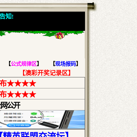
告知!
【
公式规律区
】
【
现场报码
】
【澳彩开奖记录区】
发布★★★★
发布★★★★
全网公开
【精英联盟交流坛】