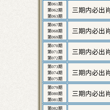
第061期
三期内必出
第062期
第063期
第067期
三期内必出
第068期
第069期
第070期
三期内必出
第071期
第072期
第073期
三期内必出
第074期
第075期
第079期
三期内必出
第080期
第081期
第082期