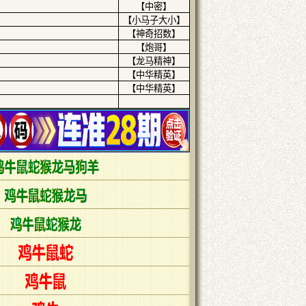
【中密】
【小马子大小】
【神奇招数】
【炮哥】
【龙马精神】
【中华精英】
【中华精英】