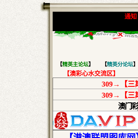
通知
【
精英主论坛
】
【
精英分论坛
【澳彩心水交流区】
309→【
309→【
澳门彩
【港澳联盟图库网