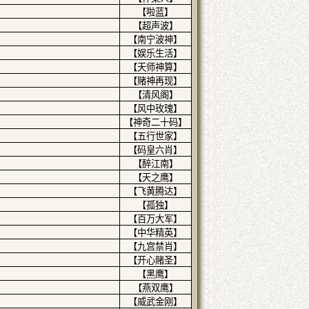
【啦蓝】
【超声波】
【南宁波神】
【娱乐生活】
【天师神算】
【赌神再现】
【清风阁】
【风中玫瑰】
【神奇二十码】
【五行世家】
【码皇六肖】
【醉江南】
【天之鹰】
【飞黄腾达】
【孤独】
【百万大军】
【中华精英】
【九宫禁肖】
【开心赌圣】
【黑鹰】
【燕双鹰】
【威武金刚】