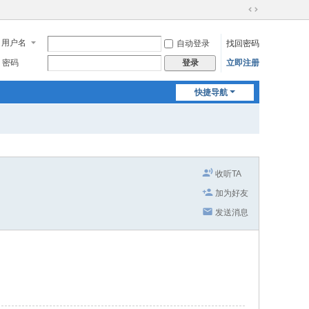
切
换
用户名
自动登录
找回密码
到
宽
密码
立即注册
登录
版
快捷导航
收听TA
加为好友
发送消息