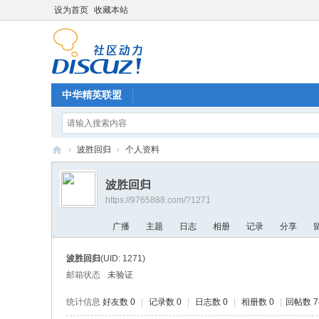
设为首页
收藏本站
中华精英联盟
›
波胜回归
›
个人资料
中
波胜回归
华
https://9765888.com/?1271
精
广播
主题
日志
相册
记录
分享
英
联
波胜回归
(UID: 1271)
盟
邮箱状态
未验证
统计信息
好友数 0
|
记录数 0
|
日志数 0
|
相册数 0
|
回帖数 7