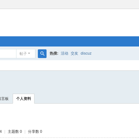
热搜:
活动
交友
discuz
帖子
搜
索
留言板
个人资料
4
|
主题数 0
|
分享数 0