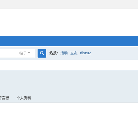
热搜:
活动
交友
discuz
帖子
搜
索
留言板
个人资料