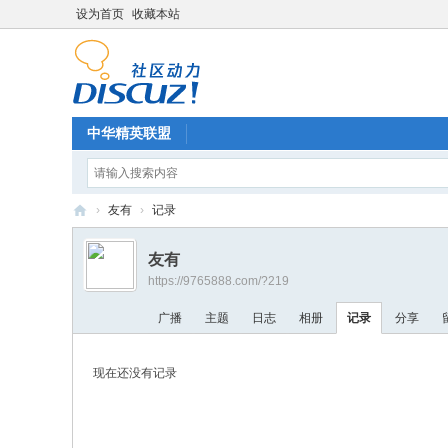
设为首页
收藏本站
中华精英联盟
›
友有
›
记录
中
友有
华
https://9765888.com/?219
精
广播
主题
日志
相册
记录
分享
英
联
现在还没有记录
盟