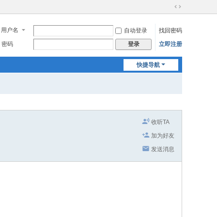
切
换
用户名
自动登录
找回密码
到
宽
密码
立即注册
登录
版
快捷导航
收听TA
加为好友
发送消息