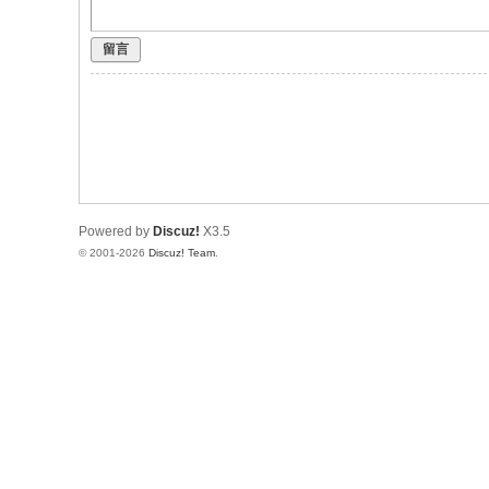
留言
Powered by
Discuz!
X3.5
© 2001-2026
Discuz! Team
.