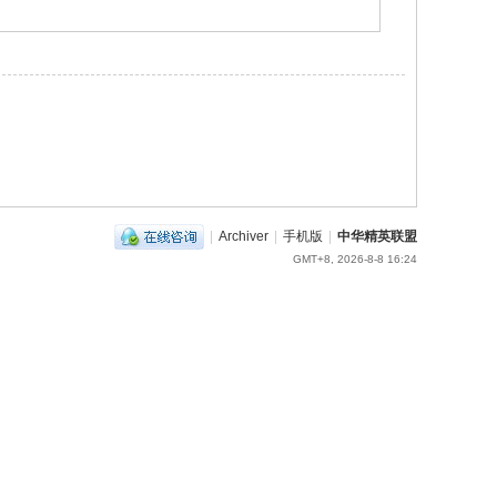
|
Archiver
|
手机版
|
中华精英联盟
GMT+8, 2026-8-8 16:24