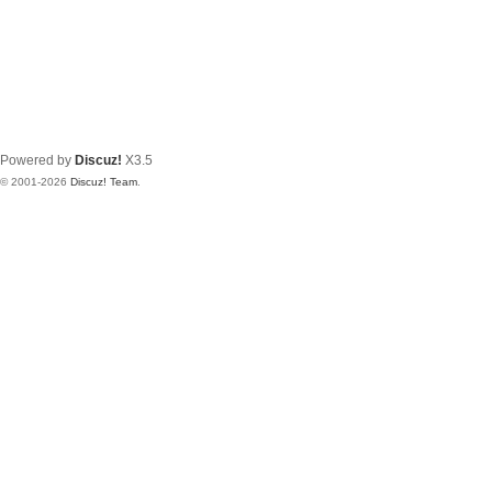
Powered by
Discuz!
X3.5
© 2001-2026
Discuz! Team
.