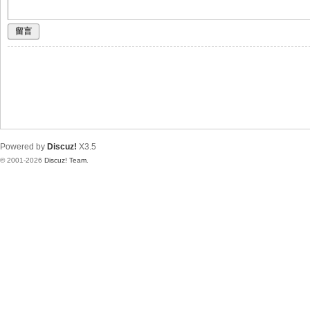
留言
Powered by
Discuz!
X3.5
© 2001-2026
Discuz! Team
.