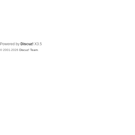
Powered by
Discuz!
X3.5
© 2001-2026
Discuz! Team
.