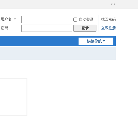
切
换
用户名
自动登录
找回密码
到
宽
密码
立即注册
登录
版
快捷导航