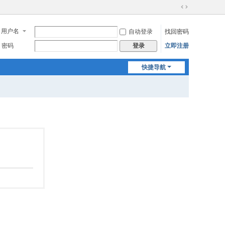
切
换
用户名
自动登录
找回密码
到
宽
密码
立即注册
登录
版
快捷导航