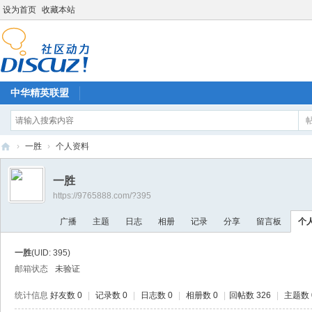
设为首页
收藏本站
中华精英联盟
›
一胜
›
个人资料
中
一胜
华
https://9765888.com/?395
精
广播
主题
日志
相册
记录
分享
留言板
个
英
联
一胜
(UID: 395)
盟
邮箱状态
未验证
统计信息
好友数 0
|
记录数 0
|
日志数 0
|
相册数 0
|
回帖数 326
|
主题数 